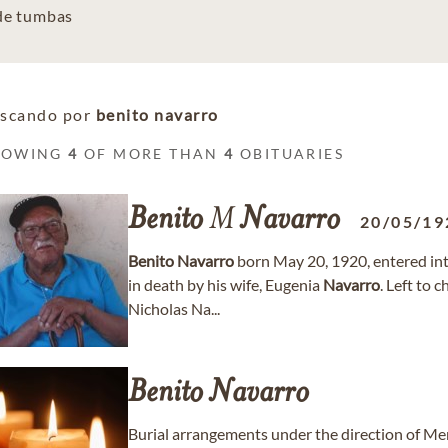
 de tumbas
scando por
benito navarro
HOWING
4
OF MORE THAN
4
OBITUARIES
Benito
M
Navarro
20/05/19
Benito
Navarro
born May 20, 1920, entered int
in death by his wife, Eugenia
Navarro
. Left to 
Nicholas Na...
Benito
Navarro
Burial arrangements under the direction of M