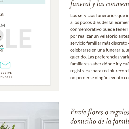
funeral y las conme
Los servicios funerarios que i
a los pocos días del fallecimie
conmemorativo puede tener lu
por realizar un velatorio ante
servicio familiar más discret
celebrarse en una funeraria, un
querido. Las preferencias varí
familiares saber dónde ir y cu
registrarse para recibir recor
no perderse ningún evento c
Envíe flores o regalo
domicilio de la famil