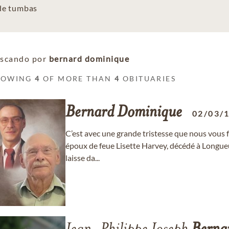
 de tumbas
scando por
bernard dominique
HOWING
4
OF MORE THAN
4
OBITUARIES
Bernard
Dominique
02/03/
C’est avec une grande tristesse que nous vous 
époux de feue Lisette Harvey, décédé à Longueuil
laisse da...