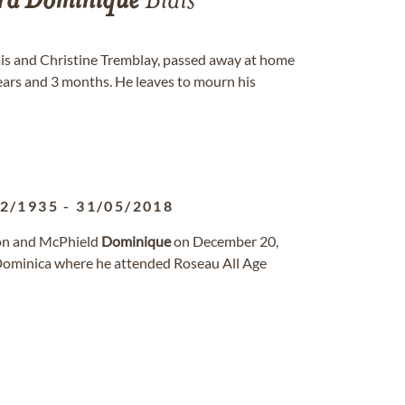
rd
Dominique
Blais
is and Christine Tremblay, passed away at home
years and 3 months. He leaves to mourn his
12/1935
-
31/05/2018
on and McPhield
Dominique
on December 20,
Dominica where he attended Roseau All Age