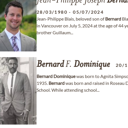
Jean-Philippe Joseph
Berna
28/03/1980
-
05/07/2024
Jean-Philippe Blais, beloved son of
Bernard
Bla
in Vancouver on July 5, 2024 at the age of 44 
brother Guillaum...
Bernard
F.
Dominique
20/
Bernard
Dominique
was born to Agnita Simps
1935.
Bernard
was born and raised in Roseau 
School. While attending school...