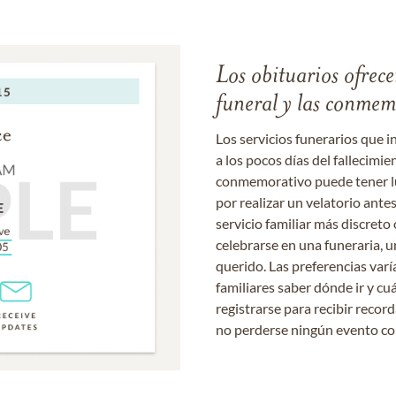
Los obituarios ofrecen
funeral y las conme
Los servicios funerarios que i
a los pocos días del fallecimie
conmemorativo puede tener lu
por realizar un velatorio ante
servicio familiar más discret
celebrarse en una funeraria, un
querido. Las preferencias varí
familiares saber dónde ir y cu
registrarse para recibir recor
no perderse ningún evento c