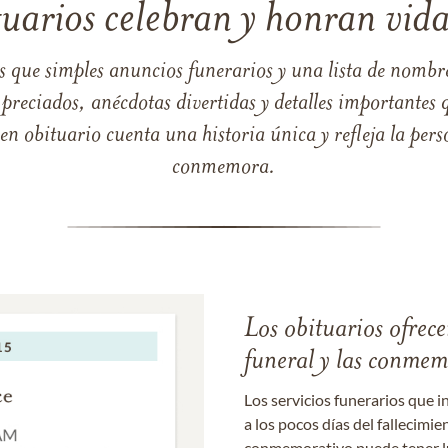
tuarios celebran y honran vida
s que simples anuncios funerarios y una lista de nombre
reciados, anécdotas divertidas y detalles importantes q
 obituario cuenta una historia única y refleja la perso
conmemora.
Los obituarios ofrecen
funeral y las conme
Los servicios funerarios que i
a los pocos días del fallecimie
conmemorativo puede tener lu