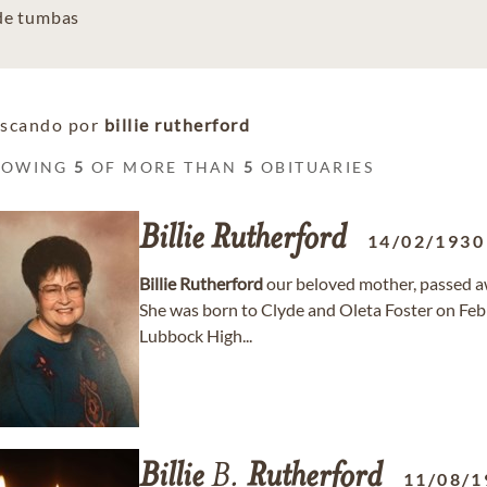
 de tumbas
scando por
billie rutherford
HOWING
5
OF MORE THAN
5
OBITUARIES
Billie
Rutherford
14/02/1930
Billie
Rutherford
our beloved mother, passed aw
She was born to Clyde and Oleta Foster on Feb
Lubbock High...
Billie
B.
Rutherford
11/08/1