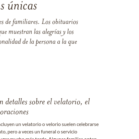
s únicas
s de familiares. Los obituarios
ue muestran las alegrías y los
nalidad de la persona a la que
 detalles sobre el velatorio, el
moraciones
ncluyen un velatorio o velorio suelen celebrarse
nto, pero a veces un funeral o servicio
gar mucho más tarde. Algunas familias optan