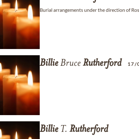
Burial arrangements under the direction of R
Billie
Bruce
Rutherford
17/
Billie
T.
Rutherford