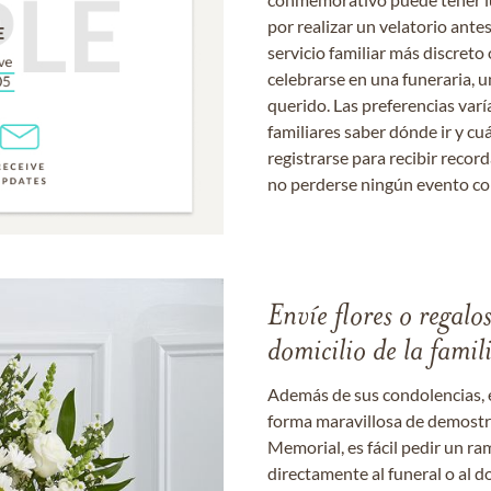
por realizar un velatorio ante
servicio familiar más discret
celebrarse en una funeraria, un
querido. Las preferencias varí
familiares saber dónde ir y cu
registrarse para recibir recor
no perderse ningún evento c
Envíe flores o regalo
domicilio de la famil
Además de sus condolencias, 
forma maravillosa de demostrar
Memorial, es fácil pedir un r
directamente al funeral o al do