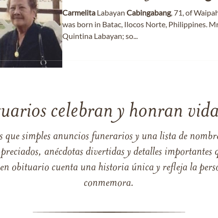
Carmelita
Labayan
Cabingabang
, 71, of Waip
was born in Batac, Ilocos Norte, Philippines. M
Quintina Labayan; so...
tuarios celebran y honran vida
s que simples anuncios funerarios y una lista de nombre
reciados, anécdotas divertidas y detalles importantes q
 obituario cuenta una historia única y refleja la perso
conmemora.