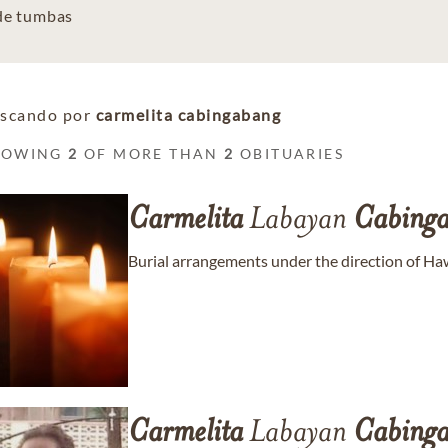
 de tumbas
scando por
carmelita cabingabang
HOWING
2
OF MORE THAN
2
OBITUARIES
Carmelita
Labayan
Cabing
Burial arrangements under the direction of H
Carmelita
Labayan
Cabing