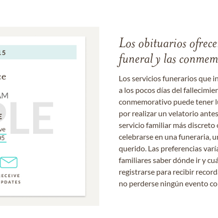
Los obituarios ofrecen
funeral y las conme
Los servicios funerarios que i
a los pocos días del fallecimie
conmemorativo puede tener lu
por realizar un velatorio ante
servicio familiar más discret
celebrarse en una funeraria, un
querido. Las preferencias varí
familiares saber dónde ir y cu
registrarse para recibir recor
no perderse ningún evento c