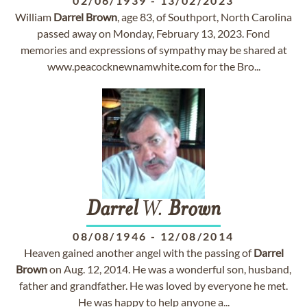
02/06/1939
-
13/02/2023
William
Darrel
Brown
, age 83, of Southport, North Carolina
passed away on Monday, February 13, 2023. Fond
memories and expressions of sympathy may be shared at
www.peacocknewnamwhite.com for the Bro...
Darrel
W.
Brown
08/08/1946
-
12/08/2014
Heaven gained another angel with the passing of
Darrel
Brown
on Aug. 12, 2014. He was a wonderful son, husband,
father and grandfather. He was loved by everyone he met.
He was happy to help anyone a...