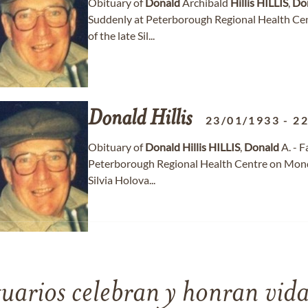
Obituary of
Donald
Archibald
Hillis
HILLIS
,
Do
Suddenly at Peterborough Regional Health Ce
of the late Sil...
Donald
Hillis
23/01/1933
-
22
Obituary of
Donald
Hillis
HILLIS
,
Donald
A. - 
Peterborough Regional Health Centre on Monda
Silvia Holova...
tuarios celebran y honran vida