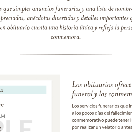
s que simples anuncios funerarios y una lista de nombre
reciados, anécdotas divertidas y detalles importantes q
 obituario cuenta una historia única y refleja la perso
conmemora.
Los obituarios ofrecen
funeral y las conme
Los servicios funerarios que i
a los pocos días del fallecimie
conmemorativo puede tener lu
por realizar un velatorio ante