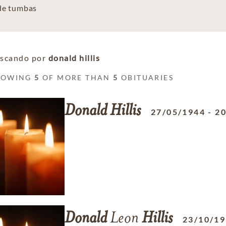
 de tumbas
scando por
donald hillis
HOWING
5
OF MORE THAN
5
OBITUARIES
Donald
Hillis
27/05/1944
-
20
Donald
Leon
Hillis
23/10/1