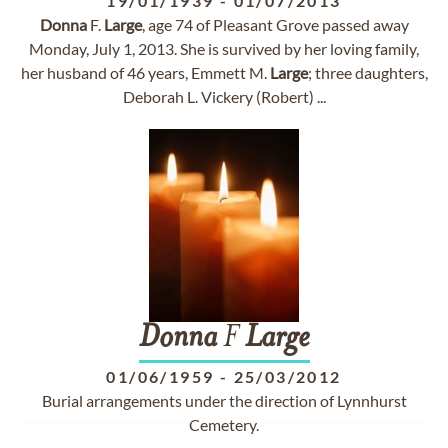
19/01/1939
-
01/07/2013
Donna
F.
Large
, age 74 of Pleasant Grove passed away
Monday, July 1, 2013. She is survived by her loving family,
her husband of 46 years, Emmett M.
Large
; three daughters,
Deborah L. Vickery (Robert) ...
Donna
F
Large
01/06/1959
-
25/03/2012
Burial arrangements under the direction of Lynnhurst
Cemetery.