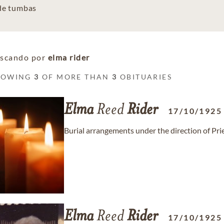
 de tumbas
scando por
elma rider
HOWING
3
OF MORE THAN
3
OBITUARIES
Elma
Reed
Rider
17/10/1925
Burial arrangements under the direction of Pr
Elma
Reed
Rider
17/10/1925