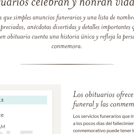
tuarios celebran y honran vida
s que simples anuncios funerarios y una lista de nombre
reciados, anécdotas divertidas y detalles importantes q
 obituario cuenta una historia única y refleja la perso
conmemora.
Los obituarios ofrecen
funeral y las conme
Los servicios funerarios que i
a los pocos días del fallecimie
conmemorativo puede tener lu