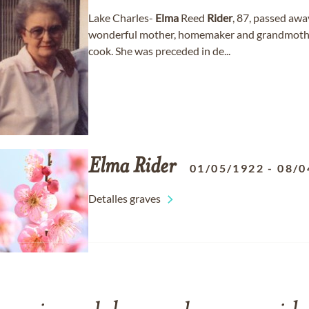
Lake Charles-
Elma
Reed
Rider
, 87, passed awa
wonderful mother, homemaker and grandmother
cook. She was preceded in de...
Elma
Rider
01/05/1922
-
08/0
Detalles graves