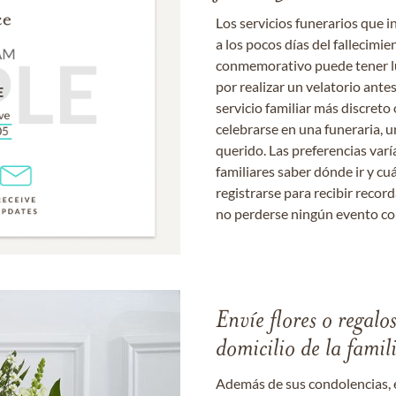
Los servicios funerarios que i
a los pocos días del fallecimie
conmemorativo puede tener lu
por realizar un velatorio ante
servicio familiar más discret
celebrarse en una funeraria, un
querido. Las preferencias varí
familiares saber dónde ir y cu
registrarse para recibir recor
no perderse ningún evento c
Envíe flores o regalo
domicilio de la famil
Además de sus condolencias, 