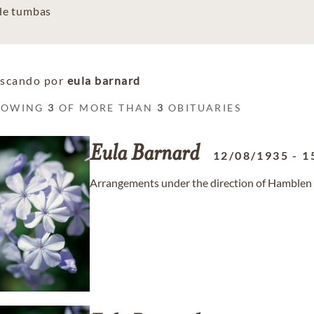
 de tumbas
scando por
eula barnard
HOWING
3
OF MORE THAN
3
OBITUARIES
Eula
Barnard
12/08/1935
-
1
Arrangements under the direction of Hamblen