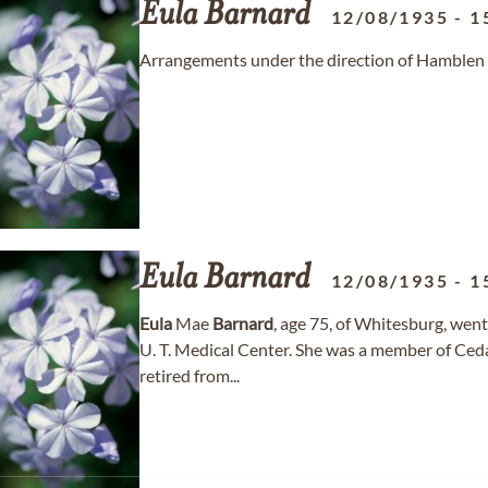
Eula
Barnard
12/08/1935
-
1
Arrangements under the direction of Hamblen
Eula
Barnard
12/08/1935
-
1
Eula
Mae
Barnard
, age 75, of Whitesburg, wen
U. T. Medical Center. She was a member of Ced
retired from...