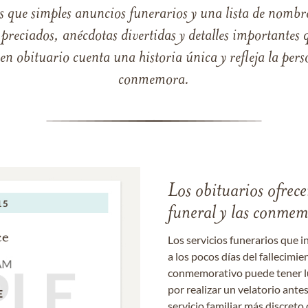
s que simples anuncios funerarios y una lista de nombre
reciados, anécdotas divertidas y detalles importantes q
 obituario cuenta una historia única y refleja la perso
conmemora.
Los obituarios ofrecen
funeral y las conme
Los servicios funerarios que i
a los pocos días del fallecimie
conmemorativo puede tener lu
por realizar un velatorio ante
servicio familiar más discret