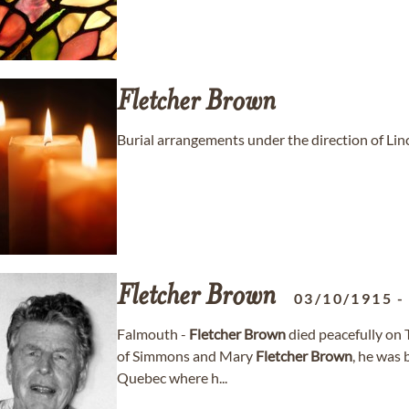
Fletcher
Brown
Burial arrangements under the direction of Li
Fletcher
Brown
03/10/1915
Falmouth -
Fletcher
Brown
died peacefully on 
of Simmons and Mary
Fletcher
Brown
, he was 
Quebec where h...