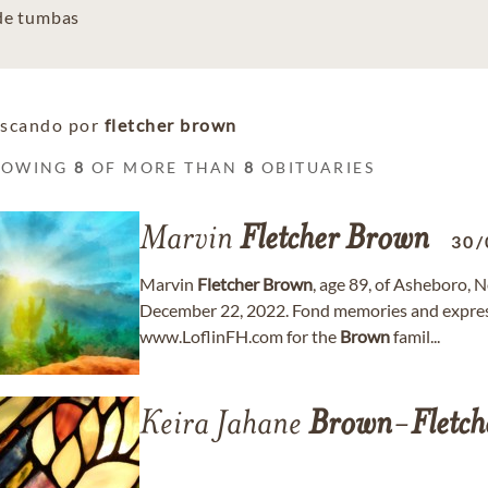
 de tumbas
scando por
fletcher brown
HOWING
8
OF MORE THAN
8
OBITUARIES
Marvin
Fletcher
Brown
30/
Marvin
Fletcher
Brown
, age 89, of Asheboro, 
December 22, 2022. Fond memories and expres
www.LoflinFH.com for the
Brown
famil...
Keira Jahane
Brown
-
Fletch