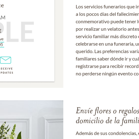
Los servicios funerarios que i
a los pocos días del fallecimie
conmemorativo puede tener lu
por realizar un velatorio ante
servicio familiar más discret
celebrarse en una funeraria, un
querido. Las preferencias varí
familiares saber dónde ir y cu
registrarse para recibir recor
no perderse ningún evento c
Envíe flores o regalo
domicilio de la famil
Además de sus condolencias, 