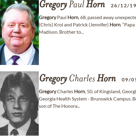
Gregory
Paul
Horn
26/12/1
Gregory
Paul
Horn
, 68, passed away unexpecte
(Chris) Krol and Patrick (Jennifer)
Horn
. “Papa
Madison. Brother to...
Gregory
Charles
Horn
09/0
Gregory
Charles
Horn
, 50, of Kingsland, Geor
Georgia Health System - Brunswick Campus. Bo
son of The Honora...