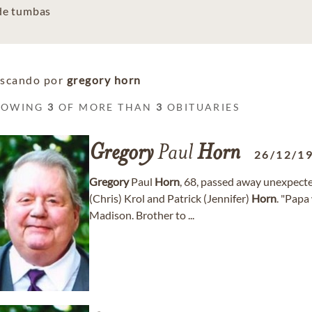
 de tumbas
scando por
gregory horn
HOWING
3
OF MORE THAN
3
OBITUARIES
Gregory
Paul
Horn
26/12/1
Gregory
Paul
Horn
, 68, passed away unexpecte
(Chris) Krol and Patrick (Jennifer)
Horn
. "Papa
Madison. Brother to ...