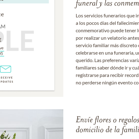
funeral y las conme
Los servicios funerarios que i
a los pocos días del fallecimie
conmemorativo puede tener lu
por realizar un velatorio ante
servicio familiar más discret
celebrarse en una funeraria, un
querido. Las preferencias varí
familiares saber dónde ir y cu
registrarse para recibir recor
no perderse ningún evento c
Envíe flores o regalo
domicilio de la famil