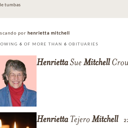
 de tumbas
scando por
henrietta mitchell
HOWING
6
OF MORE THAN
6
OBITUARIES
Henrietta
Sue
Mitchell
Crou
Henrietta
Tejero
Mitchell
2