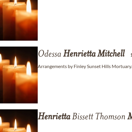
Odessa
Henrietta
Mitchell
Arrangements by Finley Sunset Hills Mortuary.
Henrietta
Bissett Thomson
M