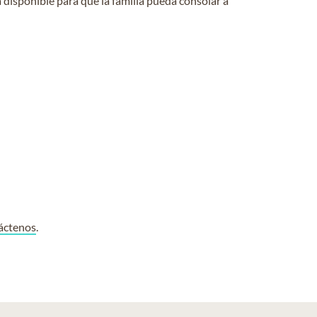
 disponible para que la familia pueda consolar a
áctenos
.