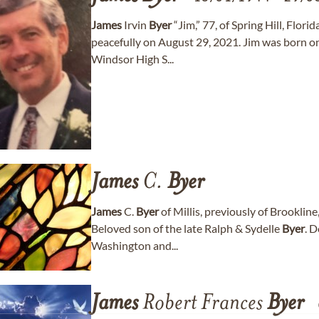
James
Irvin
Byer
“Jim,” 77, of Spring Hill, Flori
peacefully on August 29, 2021. Jim was born o
Windsor High S...
James
C.
Byer
James
C.
Byer
of Millis, previously of Brookli
Beloved son of the late Ralph & Sydelle
Byer
. 
Washington and...
James
Robert Frances
Byer