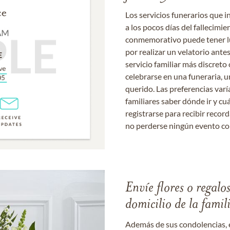
Los servicios funerarios que i
a los pocos días del fallecimie
conmemorativo puede tener lu
por realizar un velatorio ante
servicio familiar más discret
celebrarse en una funeraria, un
querido. Las preferencias varí
familiares saber dónde ir y cu
registrarse para recibir recor
no perderse ningún evento c
Envíe flores o regalo
domicilio de la famil
Además de sus condolencias, 