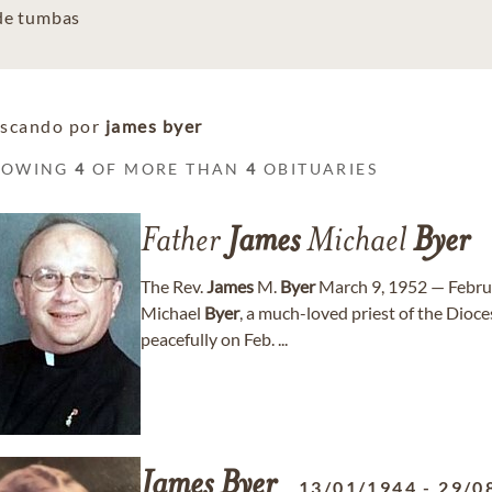
 de tumbas
scando por
james byer
HOWING
4
OF MORE THAN
4
OBITUARIES
Father
James
Michael
Byer
The Rev.
James
M.
Byer
March 9, 1952 — Febru
Michael
Byer
, a much-loved priest of the Dioc
peacefully on Feb. ...
James
Byer
13/01/1944
-
29/0