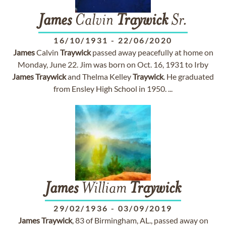
James
Calvin
Traywick
Sr.
16/10/1931
-
22/06/2020
James
Calvin
Traywick
passed away peacefully at home on
Monday, June 22. Jim was born on Oct. 16, 1931 to Irby
James
Traywick
and Thelma Kelley
Traywick
. He graduated
from Ensley High School in 1950. ...
James
William
Traywick
29/02/1936
-
03/09/2019
James
Traywick
, 83 of Birmingham, AL., passed away on