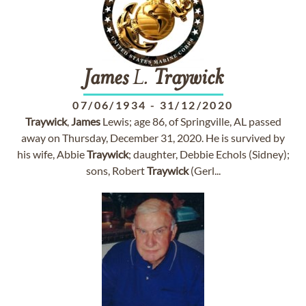
James
L.
Traywick
07/06/1934
-
31/12/2020
Traywick
,
James
Lewis; age 86, of Springville, AL passed
away on Thursday, December 31, 2020. He is survived by
his wife, Abbie
Traywick
; daughter, Debbie Echols (Sidney);
sons, Robert
Traywick
(Gerl...