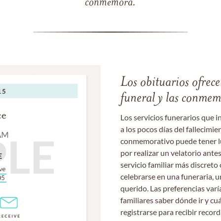
conmemora.
Los obituarios ofrecen
funeral y las conme
Los servicios funerarios que i
a los pocos días del fallecimie
conmemorativo puede tener lu
por realizar un velatorio ante
servicio familiar más discret
celebrarse en una funeraria, un
querido. Las preferencias varí
familiares saber dónde ir y cu
registrarse para recibir recor