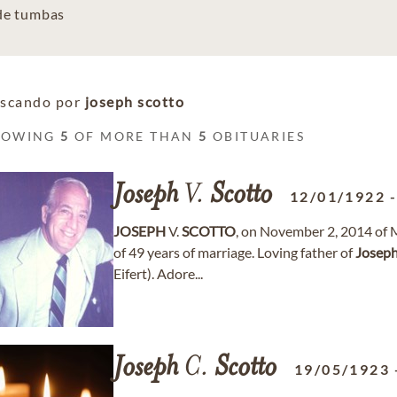
 de tumbas
scando por
joseph scotto
HOWING
5
OF MORE THAN
5
OBITUARIES
Joseph
V.
Scotto
12/01/1922
JOSEPH
V.
SCOTTO
, on November 2, 2014 of 
of 49 years of marriage. Loving father of
Josep
Eifert). Adore...
Joseph
C.
Scotto
19/05/1923