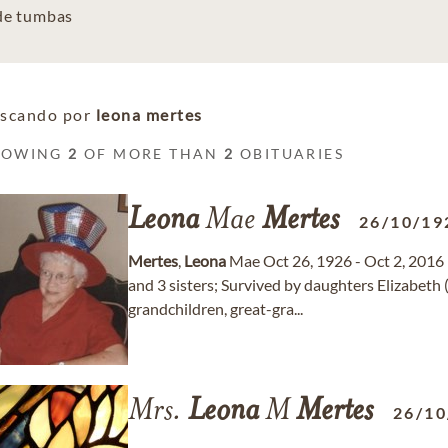
 de tumbas
scando por
leona mertes
HOWING
2
OF MORE THAN
2
OBITUARIES
Leona
Mae
Mertes
26/10/19
Mertes
,
Leona
Mae Oct 26, 1926 - Oct 2, 2016 
and 3 sisters; Survived by daughters Elizabeth
grandchildren, great-gra...
Mrs.
Leona
M
Mertes
26/10