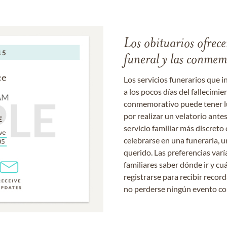
Los obituarios ofrecen
funeral y las conme
Los servicios funerarios que i
a los pocos días del fallecimie
conmemorativo puede tener lu
por realizar un velatorio ante
servicio familiar más discret
celebrarse en una funeraria, un
querido. Las preferencias varí
familiares saber dónde ir y cu
registrarse para recibir recor
no perderse ningún evento c