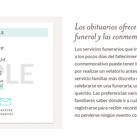
Los obituarios ofrecen
funeral y las conme
Los servicios funerarios que i
a los pocos días del fallecimie
conmemorativo puede tener lu
por realizar un velatorio ante
servicio familiar más discret
celebrarse en una funeraria, un
querido. Las preferencias varí
familiares saber dónde ir y cu
registrarse para recibir recor
no perderse ningún evento c