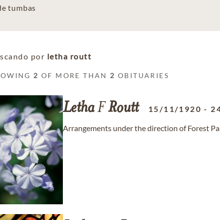
 de tumbas
scando por
letha routt
HOWING
2
OF MORE THAN
2
OBITUARIES
Letha
F
Routt
15/11/1920
-
2
Arrangements under the direction of Forest P