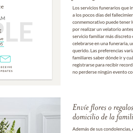
Los servicios funerarios que i
a los pocos días del fallecimie
conmemorativo puede tener lu
por realizar un velatorio ante
servicio familiar más discret
celebrarse en una funeraria, un
querido. Las preferencias varí
familiares saber dónde ir y cu
registrarse para recibir recor
no perderse ningún evento c
Envíe flores o regalo
domicilio de la famil
Además de sus condolencias, 