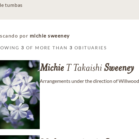
 de tumbas
scando por
michie sweeney
HOWING
3
OF MORE THAN
3
OBITUARIES
Michie
T Takaishi
Sweeney
Arrangements under the direction of Willwood B