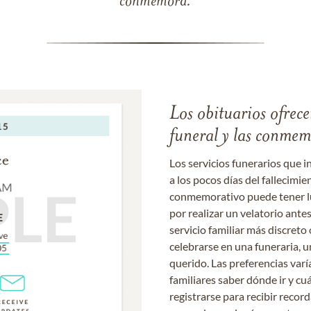
conmemora.
Los obituarios ofrecen
funeral y las conme
Los servicios funerarios que i
a los pocos días del fallecimie
conmemorativo puede tener lu
por realizar un velatorio ante
servicio familiar más discret
celebrarse en una funeraria, un
querido. Las preferencias varí
familiares saber dónde ir y cu
registrarse para recibir recor