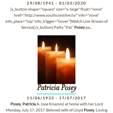
29/08/1941
-
01/03/2020
[x_button shape="square" size="x-large" float="none"
href="http://www.southcrestlive.tv/" info="none"
info_place="top" info_trigger="hover"]Watch Live Stream of
Service[/x_button] Patty “Pat”
Posey
pa...
Patricia
Posey
11/06/1933
-
17/07/2017
Posey
,
Patricia
A. (nee Knamm) at home with her Lord
Monday, July 17, 2017. Beloved wife of Lloyd
Posey
. Loving