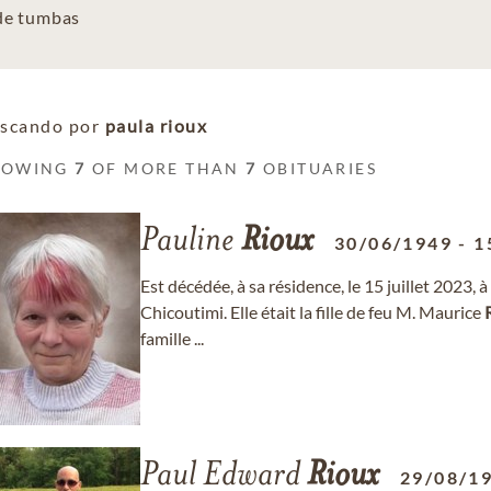
 de tumbas
scando por
paula rioux
HOWING
7
OF MORE THAN
7
OBITUARIES
Pauline
Rioux
30/06/1949
-
1
Est décédée, à sa résidence, le 15 juillet 2023,
Chicoutimi. Elle était la fille de feu M. Maurice
famille ...
Paul Edward
Rioux
29/08/1