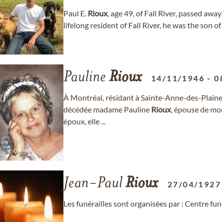
Paul E.
Rioux
, age 49, of Fall River, passed awa
lifelong resident of Fall River, he was the son of
Pauline
Rioux
14/11/1946
-
0
À Montréal, résidant à Sainte-Anne-des-Plaines,
décédée madame Pauline
Rioux
, épouse de mo
époux, elle ...
Jean-Paul
Rioux
27/04/1927
Les funérailles sont organisées par : Centre fu