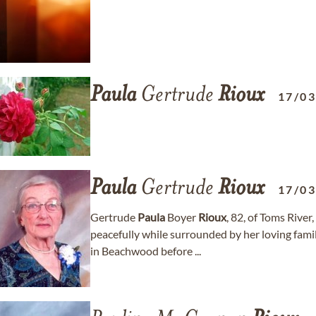
Paula
Gertrude
Rioux
17/0
Paula
Gertrude
Rioux
17/0
Gertrude
Paula
Boyer
Rioux
, 82, of Toms Rive
peacefully while surrounded by her loving fami
in Beachwood before ...