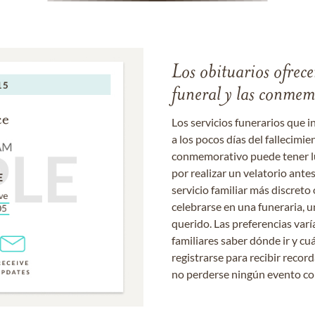
Los obituarios ofrecen
funeral y las conme
Los servicios funerarios que i
a los pocos días del fallecimie
conmemorativo puede tener lu
por realizar un velatorio ante
servicio familiar más discret
celebrarse en una funeraria, un
querido. Las preferencias varí
familiares saber dónde ir y cu
registrarse para recibir recor
no perderse ningún evento c