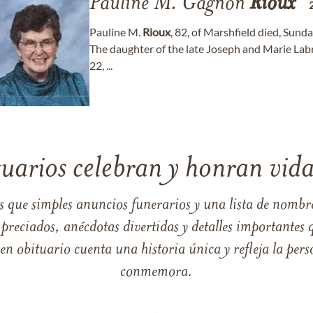
Pauline M. Gagnon
Rioux
Pauline M.
Rioux
, 82, of Marshfield died, Sunda
The daughter of the late Joseph and Marie Labr
22, ...
tuarios celebran y honran vida
s que simples anuncios funerarios y una lista de nombre
reciados, anécdotas divertidas y detalles importantes q
 obituario cuenta una historia única y refleja la perso
conmemora.