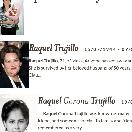
Raquel
Trujillo
15/07/1944
-
07/
Raquel
Trujillo
, 71, of Mesa, Arizona passed away s
She is survived by her beloved husband of 50 years
Clau...
Raquel
Corona
Trujillo
19/
Raquel
Corona
Trujillo
was known as many th
friend, and someone special. To family and fri
remembered as a very...