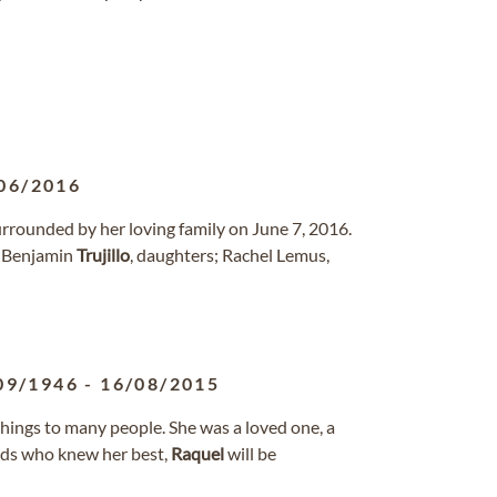
06/2016
urrounded by her loving family on June 7, 2016.
, Benjamin
Trujillo
, daughters; Rachel Lemus,
09/1946
-
16/08/2015
ings to many people. She was a loved one, a
ends who knew her best,
Raquel
will be