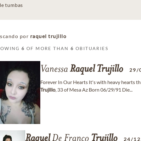
 de tumbas
scando por
raquel trujillo
HOWING
6
OF MORE THAN
6
OBITUARIES
Vanessa
Raquel
Trujillo
29/
Forever In Our Hearts It's with heavy hearts 
Trujillo
, 33 of Mesa Az Born 06/29/91 Die...
Raquel
De Franco
Trujillo
24/12