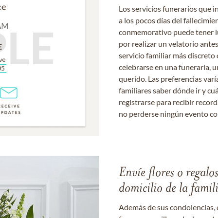
Los servicios funerarios que i
a los pocos días del fallecimie
conmemorativo puede tener lu
por realizar un velatorio ante
servicio familiar más discret
celebrarse en una funeraria, un
querido. Las preferencias varí
familiares saber dónde ir y cu
registrarse para recibir recor
no perderse ningún evento c
Envíe flores o regalo
domicilio de la famil
Además de sus condolencias, 