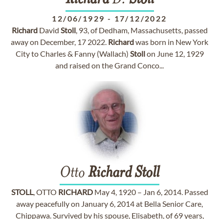
Richard
D.
Stoll
12/06/1929
-
17/12/2022
Richard
David
Stoll
, 93, of Dedham, Massachusetts, passed
away on December, 17 2022.
Richard
was born in New York
City to Charles & Fanny (Wallach)
Stoll
on June 12, 1929
and raised on the Grand Conco...
Otto
Richard
Stoll
STOLL
, OTTO
RICHARD
May 4, 1920 – Jan 6, 2014. Passed
away peacefully on January 6, 2014 at Bella Senior Care,
Chippawa. Survived by his spouse, Elisabeth, of 69 years,