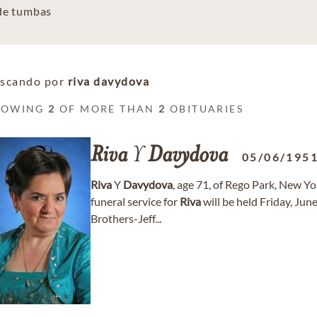
 de tumbas
scando por
riva davydova
HOWING
2
OF MORE THAN
2
OBITUARIES
Riva
Y
Davydova
05/06/195
Riva
Y
Davydova
, age 71, of Rego Park, New Y
funeral service for
Riva
will be held Friday, Ju
Brothers-Jeff...