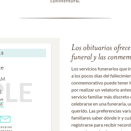
conmemora.
Los obituarios ofrecen
funeral y las conme
Los servicios funerarios que i
a los pocos días del fallecimie
conmemorativo puede tener lu
por realizar un velatorio ante
servicio familiar más discret
celebrarse en una funeraria, un
querido. Las preferencias varí
familiares saber dónde ir y cu
registrarse para recibir recor