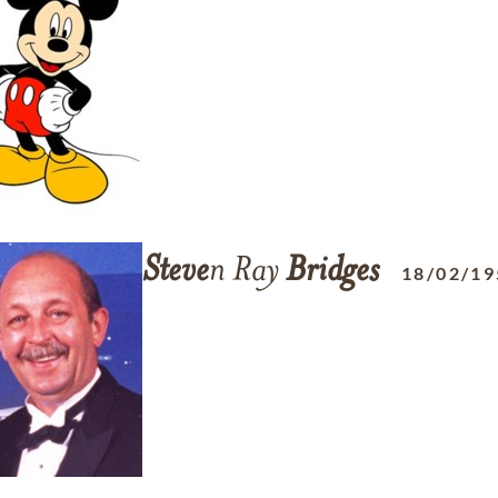
Steve
n Ray
Bridges
18/02/19