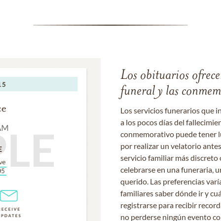
Los obituarios ofrecen
funeral y las conme
Los servicios funerarios que i
a los pocos días del fallecimie
conmemorativo puede tener lu
por realizar un velatorio ante
servicio familiar más discret
celebrarse en una funeraria, un
querido. Las preferencias varí
familiares saber dónde ir y cu
registrarse para recibir recor
no perderse ningún evento c