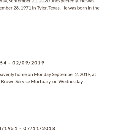
ay, September 21. 2020 unexpectedly. He was
ber 28, 1971 in Tyler, Texas. He was born in the
954
-
02/09/2019
s Heavenly home on Monday September 2, 2019, at
Gray Brown Service Mortuary, on Wednesday
8/1951
-
07/11/2018