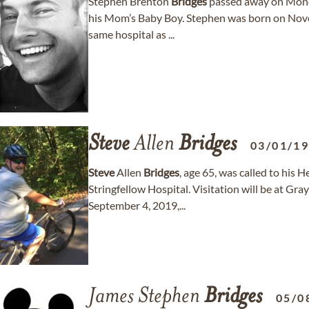
Stephen Brenton
Bridges
passed away on Mond
his Mom’s Baby Boy. Stephen was born on Novem
same hospital as ...
Steve
Allen
Bridges
03/01/1
Steve
Allen
Bridges
, age 65, was called to hi
Stringfellow Hospital. Visitation will be at 
September 4, 2019,...
James Stephen
Bridges
05/0