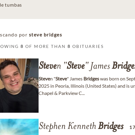
 de tumbas
scando por
steve bridges
HOWING
8
OF MORE THAN
8
OBITUARIES
Steve
n "
Steve
" James
Bridge
Steve
n "
Steve
" James
Bridges
was born on Sept
2025 in Peoria, Illinois (United States) and i
Chapel & Parkview C...
Stephen Kenneth
Bridges
1