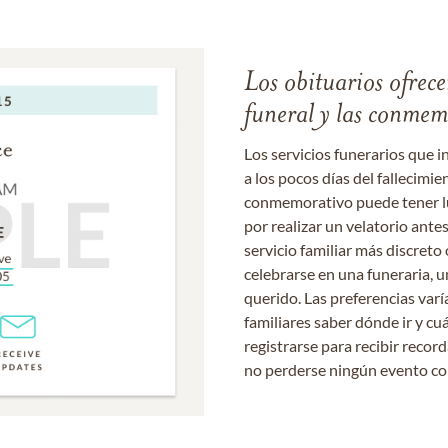
Los obituarios ofrecen
funeral y las conme
Los servicios funerarios que i
a los pocos días del fallecimie
conmemorativo puede tener lu
por realizar un velatorio ante
servicio familiar más discret
celebrarse en una funeraria, un
querido. Las preferencias varí
familiares saber dónde ir y cu
registrarse para recibir recor
no perderse ningún evento c