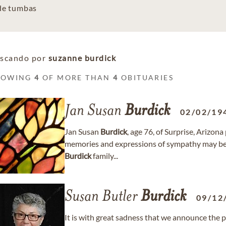
 de tumbas
scando por
suzanne burdick
HOWING
4
OF MORE THAN
4
OBITUARIES
Jan Susan
Burdick
02/02/19
Jan Susan
Burdick
, age 76, of Surprise, Arizon
memories and expressions of sympathy may be 
Burdick
family...
Susan Butler
Burdick
09/12
It is with great sadness that we announce the 