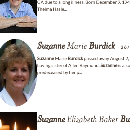
GA due to a long illness. Born December 9, 19
Thelma Hasle...
Suzanne
Marie
Burdick
26
Suzanne
Marie
Burdick
passed away August 2, 2
Loving sister of Allen Raymond.
Suzanne
is als
predeceased by her p...
Suzanne
Elizabeth Baker
Bu