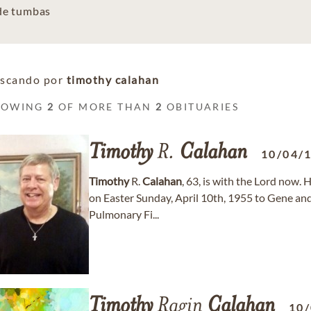
 de tumbas
scando por
timothy calahan
HOWING
2
OF MORE THAN
2
OBITUARIES
Timothy
R.
Calahan
10/04/
Timothy
R.
Calahan
, 63, is with the Lord now.
on Easter Sunday, April 10th, 1955 to Gene an
Pulmonary Fi...
Timothy
Ragin
Calahan
10