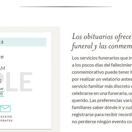
Los obituarios ofrecen
funeral y las conme
Los servicios funerarios que i
a los pocos días del fallecimie
conmemorativo puede tener lu
por realizar un velatorio ante
servicio familiar más discret
celebrarse en una funeraria, un
querido. Las preferencias varí
familiares saber dónde ir y cu
registrarse para recibir recor
no perderse ningún evento c