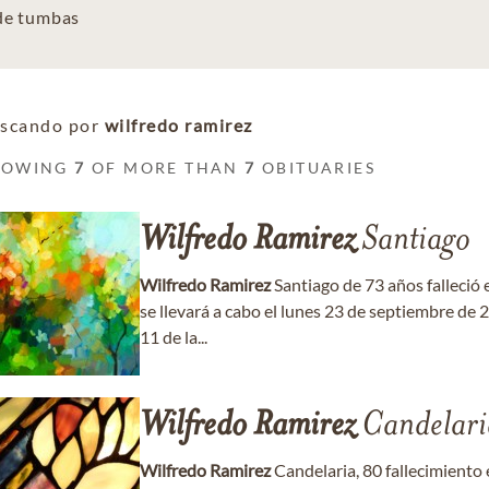
 de tumbas
scando por
wilfredo ramirez
HOWING
7
OF MORE THAN
7
OBITUARIES
Wilfredo
Ramirez
Santiago
Wilfredo
Ramirez
Santiago de 73 años falleció 
se llevará a cabo el lunes 23 de septiembre de
11 de la...
Wilfredo
Ramirez
Candelari
Wilfredo
Ramirez
Candelaria, 80 fallecimiento 