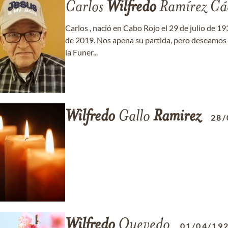
Carlos
Wilfredo
Ramírez Cá
Carlos , nació en Cabo Rojo el 29 de julio de 193
de 2019. Nos apena su partida, pero deseamos
la Funer...
Wilfredo
Gallo
Ramirez
28/
Wilfredo
Quevedo
01/04/19