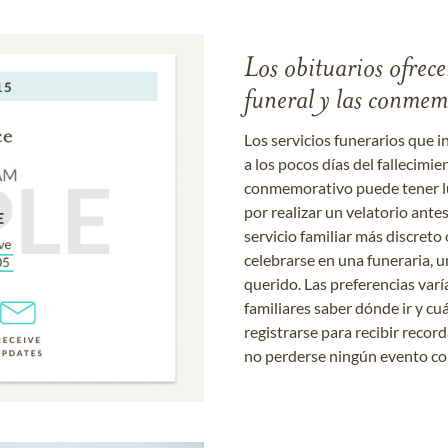
Los obituarios ofrecen
funeral y las conme
Los servicios funerarios que i
a los pocos días del fallecimie
conmemorativo puede tener lu
por realizar un velatorio ante
servicio familiar más discret
celebrarse en una funeraria, un
querido. Las preferencias varí
familiares saber dónde ir y cu
registrarse para recibir recor
no perderse ningún evento c