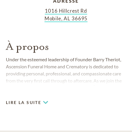
ADRESSE
1016 Hillcrest Rd
Mobile, AL 36695
À propos
Under the esteemed leadership of Founder Barry Theriot,
Ascension Funeral Home and Crematory is dedicated to
providing personal, professional, and compassionate care
from the very first call through to aftercare. As we join the
®
trusted national Dignity Memorial network
, we are
committed to supporting you and your family every step of
the way, bringing decades of service, innovation, and a deep
LIRE LA SUITE
community connection into this new chapter.