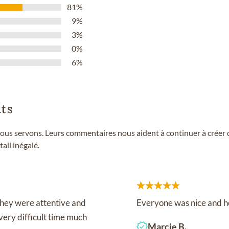
81%
9%
3%
0%
6%
ts
ous servons. Leurs commentaires nous aident à continuer à créer de
ail inégalé.
They were attentive and
Everyone was nice and h
very difficult time much
Marcie B.