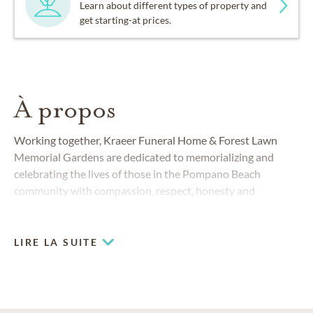
Learn about different types of property and
get starting-at prices.
À propos
Working together, Kraeer Funeral Home & Forest Lawn
Memorial Gardens are dedicated to memorializing and
celebrating the lives of those in the Pompano Beach
community with compassion, respect, honesty and
integrity. We understand that losing a loved one is a
difficult time and strive to make you feel as comfortable as
possible. We are here every step of the way.
LIRE LA SUITE