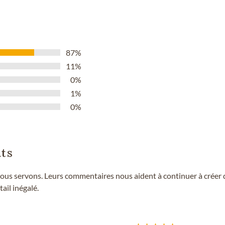
87%
11%
0%
1%
0%
ts
ous servons. Leurs commentaires nous aident à continuer à créer de
ail inégalé.