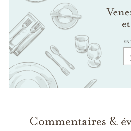
Venez
et
EN
Commentaires & év