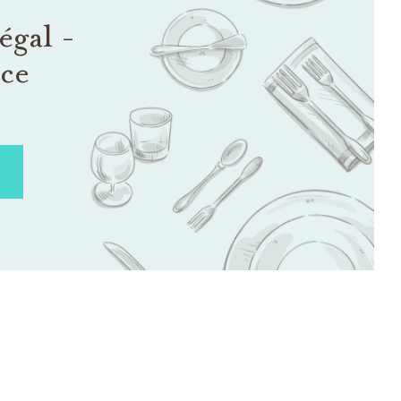
égal -
nce