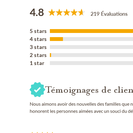
4.8
219 Évaluations
5 stars
4 stars
3 stars
2 stars
1 star
Témoignages de clien
Nous aimons avoir des nouvelles des familles que n
honorent les personnes aimées avec un souci du dét