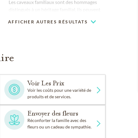
Les caveaux familiaux sont des hommages
distingués à un héritage familial. Ils peuvent
être personnalisés avec du verre teint, des
AFFICHER AUTRES RÉSULTATS
bancs et des aménagements paysagers
ire
Voir Les Prix
Voir les coûts pour une variété de
produits et de services.
Envoyer des fleurs
Réconforter la famille avec des
fleurs ou un cadeau de sympathie.