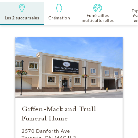
Es
Funérailles
év
Les 2 succursales
Crémation
multiculturelles
a
Giffen-Mack and Trull
Funeral Home
2570 Danforth Ave
Toronto, ON M4C1L3