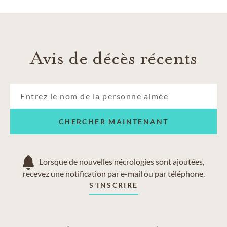
Buffalo Grove
Inverness
Lake Zurich
Mount Prospect
Avis de décès récents
Palatine
Prospect Heights
Rolling Meadows
Schaumburg
Wheeling
CHERCHER MAINTENANT
Lorsque de nouvelles nécrologies sont ajoutées,
recevez une notification par e-mail ou par téléphone.
S'INSCRIRE