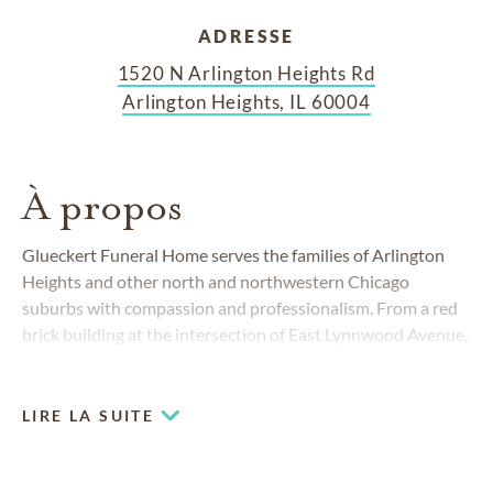
ADRESSE
1520 N Arlington Heights Rd
Arlington Heights, IL 60004
À propos
Glueckert Funeral Home serves the families of Arlington
Heights and other north and northwestern Chicago
suburbs with compassion and professionalism. From a red
brick building at the intersection of East Lynnwood Avenue,
we provide
traditional and contemporary funerals
and
cremation memorials to people from all walks of life.
LIRE LA SUITE
COMMUNITIES SERVED
Arlington Heights