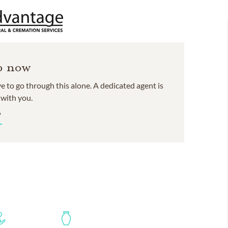
p now
e to go through this alone. A dedicated agent is
 with you.
W