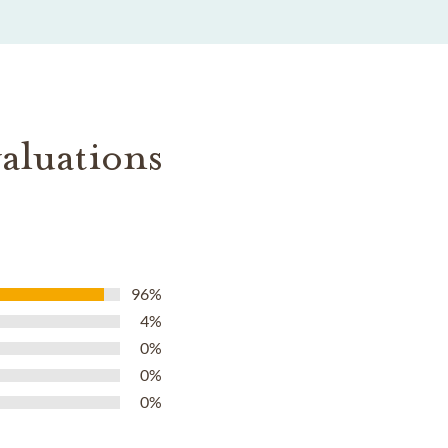
aluations
96%
4%
0%
0%
0%