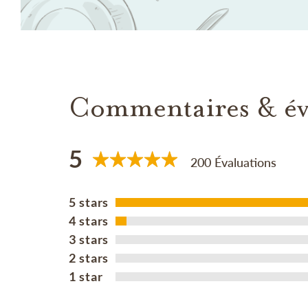
Commentaires & év
5
200 Évaluations
5 stars
4 stars
3 stars
2 stars
1 star