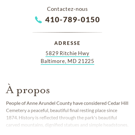
Contactez-nous
410-789-0150
ADRESSE
5829 Ritchie Hwy
Baltimore, MD 21225
À propos
People of Anne Arundel County have considered
Cedar Hill
Cemetery
a peaceful, beautiful final resting place since
1874. History is reflected through the park's beautiful
carved mountains, dignified statues and simple headstones.
Scenic drives wind through Cedar Hill Cemetery's tree-