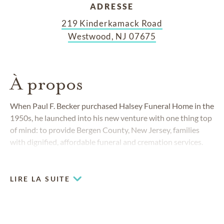
ADRESSE
219 Kinderkamack Road
Westwood, NJ 07675
À propos
When Paul F. Becker purchased Halsey Funeral Home in the
1950s, he launched into his new venture with one thing top
of mind: to provide Bergen County, New Jersey, families
with dignified, affordable funeral and cremation services.
That is the principle by which Becker Funeral Home still
operates to this day.
LIRE LA SUITE
COMMUNITIES SERVED
Bergen County
Northern New Jersey