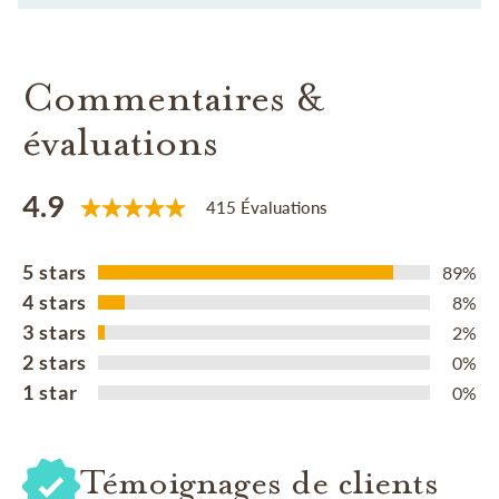
Commentaires &
évaluations
4.9
415 Évaluations
5 stars
89%
4 stars
8%
3 stars
2%
2 stars
0%
1 star
0%
Témoignages de clients