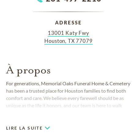
ADRESSE
13001 Katy Fwy
Houston, TX 77079
À propos
For generations, Memorial Oaks Funeral Home & Cemetery
has been a trusted place for Houston families to find both
comfort and care. We believe every farewell should be as
unique as the life it honors, and our team is here to walk
beside you with compassion, tradition and a personal
touch. From tranquil gardens to beautifully designed spaces
for gathering, we offer a setting where you can remember
LIRE LA SUITE
and celebrate with the people you love.