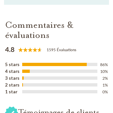
Commentaires &
évaluations
4.8
1595 Évaluations
5 stars
86%
4 stars
10%
3 stars
2%
2 stars
1%
1 star
0%
Témoignages de clients