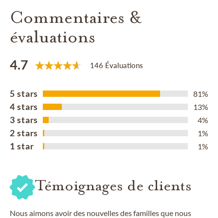
Commentaires &
évaluations
4.7
146 Évaluations
5 stars
81%
4 stars
13%
3 stars
4%
2 stars
1%
1 star
1%
Témoignages de clients
Nous aimons avoir des nouvelles des familles que nous