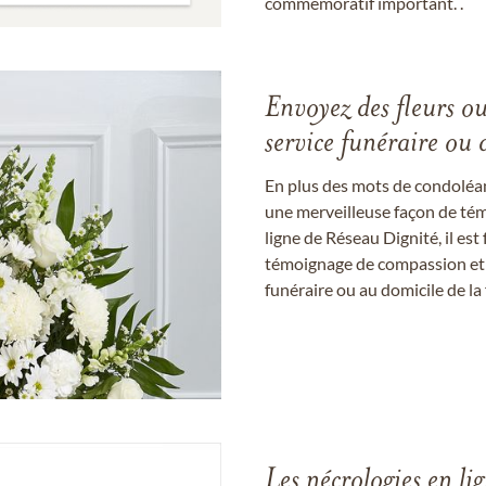
commémoratif important. .
Envoyez des fleurs o
service funéraire ou 
En plus des mots de condoléan
une merveilleuse façon de témo
ligne de Réseau Dignité, il e
témoignage de compassion et de
funéraire ou au domicile de la 
Les nécrologies en li