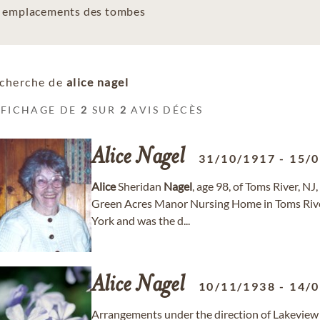
es emplacements des tombes
cherche de
alice nagel
FFICHAGE DE
2
SUR
2
AVIS DÉCÈS
Alice
Nagel
31/10/1917
-
15/
Alice
Sheridan
Nagel
, age 98, of Toms River, NJ
Green Acres Manor Nursing Home in Toms Riv
York and was the d...
Alice
Nagel
10/11/1938
-
14/
Arrangements under the direction of Lakevie