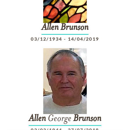
Allen
Brunson
03/12/1934
-
14/04/2019
Allen
George
Brunson
02/03/1944
-
27/07/2018