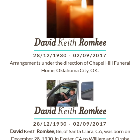
David
Keith
Romkee
28/12/1930
-
02/09/2017
Arrangements under the direction of Chapel Hill Funeral
Home, Oklahoma City, OK.
David
Keith
Romkee
28/12/1930
-
02/09/2017
David
Keith
Romkee
, 86, of Santa Clara, CA, was born on
December 28, 1930, in Exeter, CA to William and Orpha