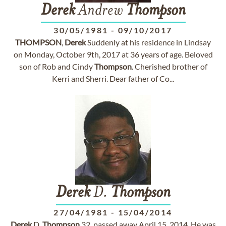
Derek
Andrew
Thompson
30/05/1981
-
09/10/2017
THOMPSON
,
Derek
Suddenly at his residence in Lindsay
on Monday, October 9th, 2017 at 36 years of age. Beloved
son of Rob and Cindy
Thompson
. Cherished brother of
Kerri and Sherri. Dear father of Co...
Derek
D.
Thompson
27/04/1981
-
15/04/2014
Derek
D.
Thompson
32, passed away April 15, 2014. He was