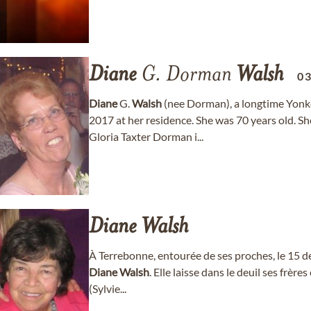
Diane
G. Dorman
Walsh
0
Diane
G.
Walsh
(nee Dorman), a longtime Yonk
2017 at her residence. She was 70 years old. 
Gloria Taxter Dorman i...
Diane
Walsh
À Terrebonne, entourée de ses proches, le 15 
Diane
Walsh
. Elle laisse dans le deuil ses frèr
(Sylvie...