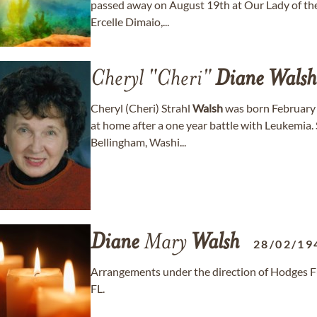
passed away on August 19th at Our Lady of the 
Ercelle Dimaio,...
Cheryl "Cheri"
Diane
Walsh
Cheryl (Cheri) Strahl
Walsh
was born February 
at home after a one year battle with Leukemia.
Bellingham, Washi...
Diane
Mary
Walsh
28/02/19
Arrangements under the direction of Hodges F
FL.