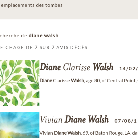
es emplacements des tombes
cherche de
diane walsh
FFICHAGE DE
7
SUR
7
AVIS DÉCÈS
Diane
Clarisse
Walsh
14/02
Diane
Clarisse
Walsh
, age 80, of Central Poin
Vivian
Diane
Walsh
07/08/1
Vivian
Diane
Walsh
, 69, of Baton Rouge, LA, d