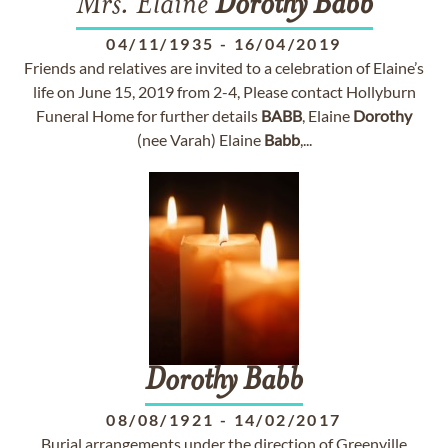
Mrs. Elaine
Dorothy
Babb
04/11/1935
-
16/04/2019
Friends and relatives are invited to a celebration of Elaine’s
life on June 15, 2019 from 2-4, Please contact Hollyburn
Funeral Home for further details
BABB
, Elaine
Dorothy
(nee Varah) Elaine
Babb
,...
Dorothy
Babb
08/08/1921
-
14/02/2017
Burial arrangements under the direction of Greenville