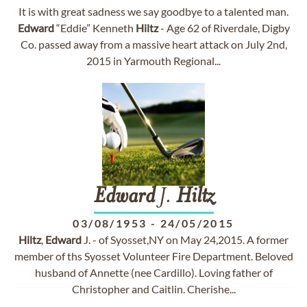
It is with great sadness we say goodbye to a talented man.
Edward
“Eddie” Kenneth
Hiltz
- Age 62 of Riverdale, Digby
Co. passed away from a massive heart attack on July 2nd,
2015 in Yarmouth Regional...
Edward
J.
Hiltz
03/08/1953
-
24/05/2015
Hiltz
,
Edward
J. - of Syosset,NY on May 24,2015. A former
member of ths Syosset Volunteer Fire Department. Beloved
husband of Annette (nee Cardillo). Loving father of
Christopher and Caitlin. Cherishe...