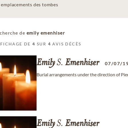
es emplacements des tombes
cherche de
emily emenhiser
FFICHAGE DE
4
SUR
4
AVIS DÉCÈS
Emily
S.
Emenhiser
07/07/1
Burial arrangements under the direction of Pi
Emily
S.
Emenhiser