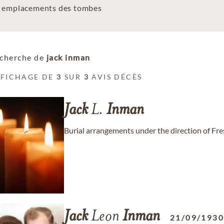
es emplacements des tombes
cherche de
jack inman
FFICHAGE DE
3
SUR
3
AVIS DÉCÈS
Jack
L.
Inman
Burial arrangements under the direction of F
Jack
Leon
Inman
21/09/193