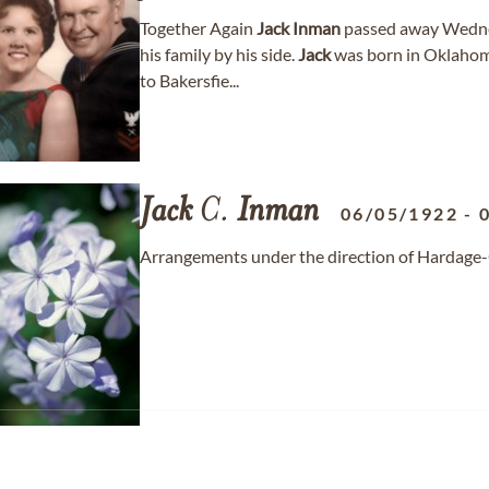
Together Again
Jack
Inman
passed away Wednesd
his family by his side.
Jack
was born in Oklahom
to Bakersfie...
Jack
C.
Inman
06/05/1922
-
Arrangements under the direction of Hardag