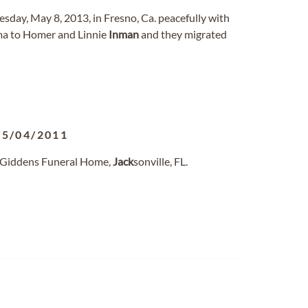
ay, May 8, 2013, in Fresno, Ca. peacefully with
a to Homer and Linnie
Inman
and they migrated
05/04/2011
e-Giddens Funeral Home,
Jack
sonville, FL.