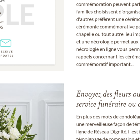
commémoration peuvent parfoi
familles choisissent d'organis
d'autres préfèrent une cérémon
cérémonie commémorative peut
chapelle ou tout autre lieu imp
et une nécrologie permet aux 
nécrologie en ligne vous perm
rappels concernant les cérém
commémoratif important. .
Envoyez des fleurs o
service funéraire ou 
En plus des mots de condoléan
une merveilleuse façon de témo
ligne de Réseau Dignité, il e
témoignage de compassion et de