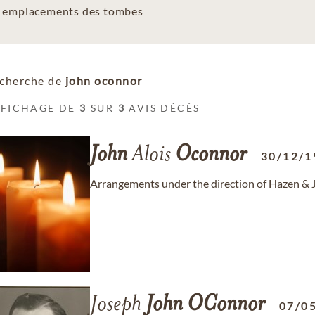
es emplacements des tombes
cherche de
john oconnor
FFICHAGE DE
3
SUR
3
AVIS DÉCÈS
John
Alois
Oconnor
30/12/1
Arrangements under the direction of Hazen & 
Joseph
John
OConnor
07/0